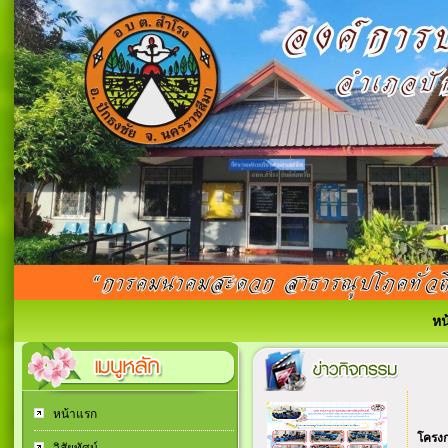
หน
หน้าแรก
โครงก