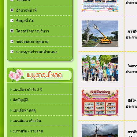
วิสัยทัศน์
ประกาศ
อำนาจหน้าที่
ข้อมูลทั่วไป
โครงสร้างการบริหาร
ภารกิ
ประกาศ
ระเบียบและกฏหมาย
มาตรฐานกำหนดตำแหน่ง
กิจกร
ประกาศ
แผนอัตรากำลัง 3 ปี
ข้อบัญญัติ
พิธีไห
ประกาศ
แผนจัดหาพัสดุ
แผนพัฒนาท้องถิ่น
งบรายรับ - รายจ่าย
ภารก