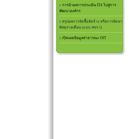
การนำผลการประเมิน ITA ไปสู่การ
พัฒนาองค์กร
สรุปผลการจัดซื้อจัดจ้าง หรือการจัดหา
พัสดุรายเดือน (แบบ สขร.1)
เปิดเผยข้อมูลสาธารณะ OIT