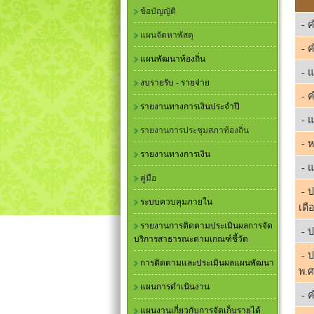
ข้อบัญญัติ
- ค
แผนจัดหาพัสดุ
- ค
แผนพัฒนาท้องถิ่น
- แ
งบรายรับ - รายจ่าย
- ค
รายงานทางการเงินประจำปี
- แ
รายงานการประชุมสภาท้องถิ่น
- ห
รายงานทางการเงิน
- 
คู่มือ
- ป
ระบบควบคุมภายใน
เดื
รายงานการติดตามประเมินผลการจัด
- ป
บริการสาธารณะตามเกณฑ์ชี้วัด
- ป
การติดตามและประเมินผลแผนพัฒนา
พ.ศ
แผนการดำเนินงาน
- ค
แผนงานเกี่ยวกับการจัดเก็บรายได้