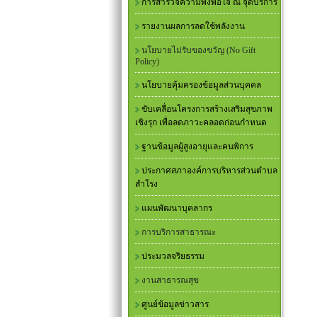
การสำรวจความพึงพอใจ ณ จุดบริการ
รายงานผลการลดใช้พลังงาน
นโยบายไม่รับของขวัญ (No Gift
Policy)
นโยบายคุ้มครองข้อมูลส่วนบุคคล
ขับเคลื่อนโครงการสร้างเสริมสุขภาพ
เชิงรุก เพื่อลดภาวะคลอดก่อนกำหนด
ฐานข้อมูลผู้สูงอายุและคนพิการ
ประกาศสภาองค์การบริหารส่วนตำบล
สำโรง
แผนพัฒนาบุคลากร
การบริการสาธารณะ
ประมวลจริยธรรม
งานสาธารณสุข
ศูนย์ข้อมูลข่าวสาร