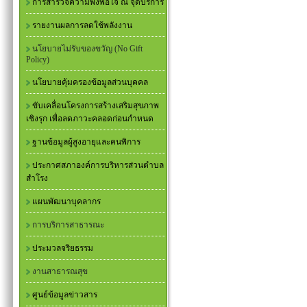
การสำรวจความพึงพอใจ ณ จุดบริการ
รายงานผลการลดใช้พลังงาน
นโยบายไม่รับของขวัญ (No Gift
Policy)
นโยบายคุ้มครองข้อมูลส่วนบุคคล
ขับเคลื่อนโครงการสร้างเสริมสุขภาพ
เชิงรุก เพื่อลดภาวะคลอดก่อนกำหนด
ฐานข้อมูลผู้สูงอายุและคนพิการ
ประกาศสภาองค์การบริหารส่วนตำบล
สำโรง
แผนพัฒนาบุคลากร
การบริการสาธารณะ
ประมวลจริยธรรม
งานสาธารณสุข
ศูนย์ข้อมูลข่าวสาร