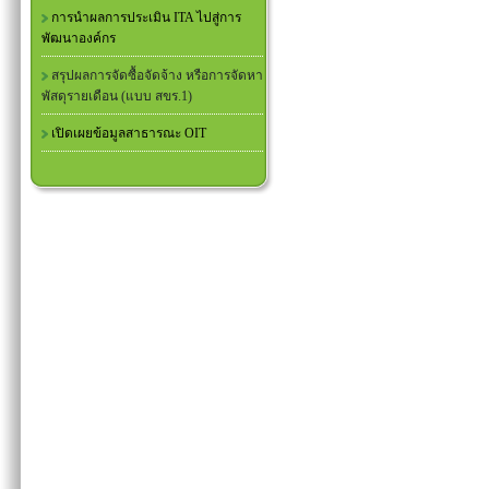
การนำผลการประเมิน ITA ไปสู่การ
พัฒนาองค์กร
สรุปผลการจัดซื้อจัดจ้าง หรือการจัดหา
พัสดุรายเดือน (แบบ สขร.1)
เปิดเผยข้อมูลสาธารณะ OIT